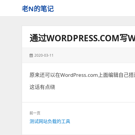
老N的笔记
Just
another
NeoLee
通过WORDPRESS.COM写
site
发
2020-03-11
表
于：
原来还可以在WordPress.com上面编辑自己
这话有点绕
文
前一页
章
上
测试网站负载的工具
导
一
航
篇：