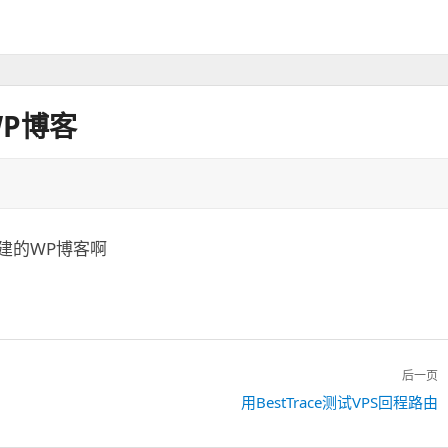
WP博客
搭建的WP博客啊
后一页
下
用BestTrace测试VPS回程路由
一
篇：