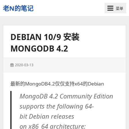
老N的笔记
菜单
Just
another
NeoLee
DEBIAN 10/9 安装
site
MONGODB 4.2
发
2020-03-13
表
于：
最新的MongoDB4.2仅仅支持x64的Debian
MongoDB 4.2 Community Edition
supports the following
64-
bit
Debian releases
on x86_64 architecture: