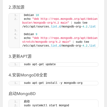
2.添加源
Debian 
10
echo 
"deb http://repo.mongodb.org/apt/debian 
buster/mongodb-org/4.2 main"
|
 sudo tee 
/etc/apt/sources.
list
.
d
/mongodb-org-
4.2
.
list
Debian 
9
echo 
"deb http://repo.mongodb.org/apt/debian 
stretch/mongodb-org/4.2 main"
|
 sudo tee 
/etc/apt/sources.
list
.
d
/mongodb-org-
4.2
.
list
3.更新APT源
sudo apt-get update
4.安装MongoDB全套
sudo apt-get install -y mongodb-org
启动MongoBD
启动
sudo systemctl start mongod