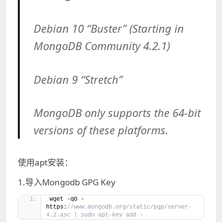
Debian 10 “Buster” (Starting in
MongoDB Community 4.2.1)
Debian 9 “Stretch”
MongoDB only supports the 64-bit
versions of these platforms.
使用apt安装：
1.导入Mongodb GPG Key
wget -qO - 
https:
//www.mongodb.org/static/pgp/server-
4.2.asc | sudo apt-key add -