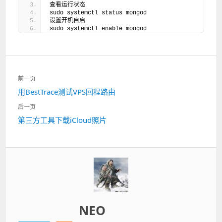
查看运行状态
sudo systemctl status mongod
设置开机自启
sudo systemctl enable mongod
文
前一页
章
上
用BestTrace测试VPS回程路由
导
一
航
后一页
篇：
下
第三方工具下载iCloud照片
一
篇：
NEO